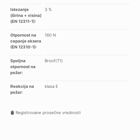
Istezanje
3 %
(širina + visina)
(EN 12311-1):
Otpornost na
160 N
cepanje eksera
(EN 12310-1):
Spoljna
Broof(T1)
otpornost na
požar:
Reakcija na
klasa E
požar:
Registrovane prosečne vrednosti