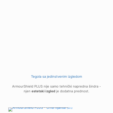
Tegola sa jedinstvenim izgledom
ArmourShield PLUS nije samo tehnički napredna šindra -
njen
estetski izgled
je dodatna prednost.
01 Crna