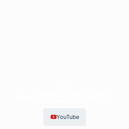
IKO ArmourShield PLUS
Kako ugraditi heksagonalnu bitumensku
šindru?
YouTube