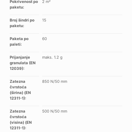
Pokrivenost po
2 m²
paketu:
Broj šindri po
15
paketu:
Paketa po
60
paleti:
Prijanjanje
maks. 1.2 g
granulata (EN
12039):
Zatezna
850 N/50 mm
čvrstoća
(širina) (EN
12311-1):
Zatezna
500 N/50 mm
čvrstoća
(visina) (EN
12311-1):