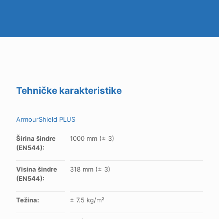
Tehničke karakteristike
ArmourShield PLUS
Širina šindre
1000 mm (± 3)
(EN544):
Visina šindre
318 mm (± 3)
(EN544):
Težina:
± 7.5 kg/m²