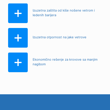
Izuzetna zaštita od kiše nošene vetrom i
ledenih barijera
Izuzetna otpornost na jake vetrove
Ekonomično rešenje za krovove sa manjim
nagibom