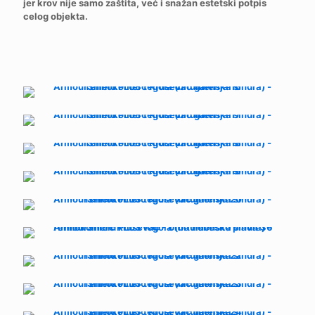
jer krov nije samo zaštita, već i snažan estetski potpis
celog objekta.