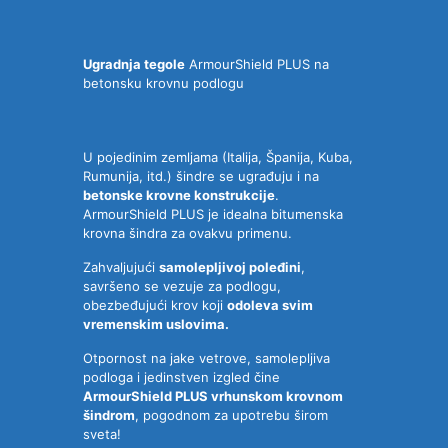
Ugradnja tegole
ArmourShield PLUS na
betonsku krovnu podlogu
U pojedinim zemljama (Italija, Španija, Kuba,
Rumunija, itd.) šindre se ugrađuju i na
betonske krovne konstrukcije
.
ArmourShield PLUS je idealna bitumenska
krovna šindra za ovakvu primenu.
Zahvaljujući
samolepljivoj poleđini
,
savršeno se vezuje za podlogu,
obezbeđujući krov koji
odoleva svim
vremenskim uslovima.
Otpornost na jake vetrove, samolepljiva
podloga i jedinstven izgled čine
ArmourShield PLUS vrhunskom krovnom
šindrom
, pogodnom za upotrebu širom
sveta!