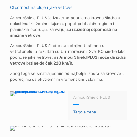
Otpornost na oluje i jake vetrove
ArmourShield PLUS je izuzetno popularna krovna šindra u
oblastima izloženim olujama, poput priobalnih regiona i
planinskih područja, zahvaljujući
izuzetnoj otpornosti na
snažne vetrove.
ArmourShield PLUS šindre su detaljno testirane u
vetrotunelu, a rezultati su bili impresivni. Sve IKO šindre lako
podnose jake vetrove, ali
ArmourShield PLUS može da izdrži
vetrove brzine do čak 220 km/h.
Zbog toga se smatra jednim od najboljih izbora za krovove u
područjima sa ekstremnim vremenskim uslovima.
ArmourShield PLUS
Tegola cena