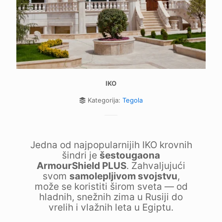
IKO
Kategorija:
Tegola
Jedna od najpopularnijih IKO krovnih
šindri je
šestougaona
ArmourShield PLUS
. Zahvaljujući
svom
samolepljivom svojstvu
,
može se koristiti širom sveta — od
hladnih, snežnih zima u Rusiji do
vrelih i vlažnih leta u Egiptu.