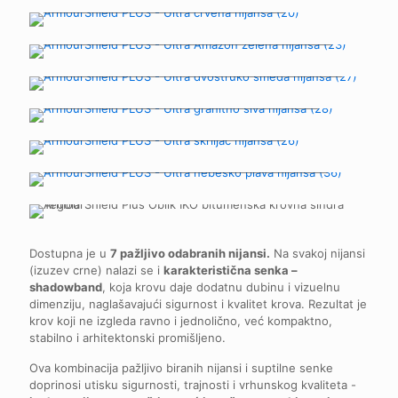
20 Ultra crvena
23 Ultra Amazon zelena
27 Ultra dvostruko smeđa
28 Ultra granitno siva
26 Ultra škriljac
36 Ultra nebesko plava
Dostupna je u
7 pažljivo odabranih nijansi.
Na svakoj nijansi
(izuzev crne) nalazi se i
karakteristična senka –
shadowband
, koja krovu daje dodatnu dubinu i vizuelnu
dimenziju, naglašavajući sigurnost i kvalitet krova. Rezultat je
krov koji ne izgleda ravno i jednolično, već kompaktno,
stabilno i arhitektonski promišljeno.
Ova kombinacija pažljivo biranih nijansi i suptilne senke
doprinosi utisku sigurnosti, trajnosti i vrhunskog kvaliteta -