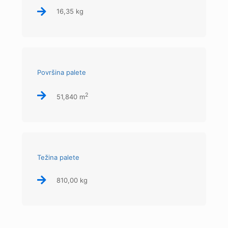
16,35 kg
Površina palete
2
51,840 m
Težina palete
810,00 kg