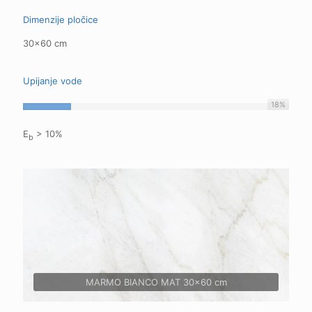
Dimenzije pločice
30x60 cm
Upijanje vode
18
%
E
> 10%
b
MARMO BIANCO MAT 30x60 cm