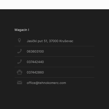
Magacin I
Jasički put 51, 37000 Kruševac
063603100
037442440
037442860
office@tehnokomerc.com